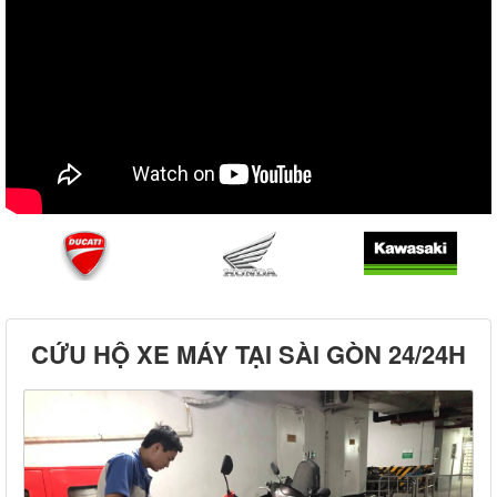
CỨU HỘ XE MÁY TẠI SÀI GÒN 24/24H