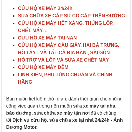
CỨU HỘ XE MÁY 24/24h
SỬA CHỮA XE GẶP SỰ CỐ GẶP TRÊN ĐƯỜNG
CỨU HỘ XE MÁY HẾT XĂNG, THỦNG LỐP,
CHẾT MÁY…
CỨU HỘ XE MÁY TAI NẠN
CỨU HỘ XE MÁY CẦU GIẤY, HAI BÀ TRƯNG,
HỒ TÂY... VÀ TẤT CẢ ĐỊA BÀN , SÀI GÒN
HỖ TRỢ VÁ LỐP VÀ SỬA XE CHẾT MÁY
CỨU HỘ XE MÁY ĐÊM
LINH KIỆN, PHỤ TÙNG CHUẨN VÀ CHÍNH
HÃNG
Bạn muốn tiết kiệm thời gian, dành thời gian cho những
công việc quan trọng nên muốn
sửa xe máy tại nhà,
bảo dưỡng, sửa chữa xe máy tận nơi
đã có chúng
tôi
Dịch vụ cứu hộ, sửa chữa xe tại nhà 24/24h - Ánh
Dương Motor.